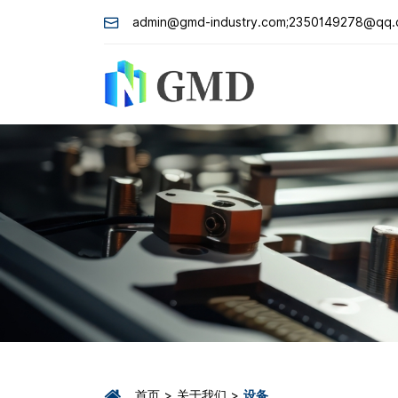
admin@gmd-industry.com;2350149278@qq
首页
关于我们
设备