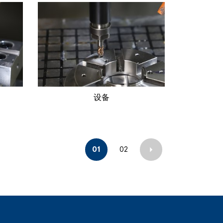
设备
01
02