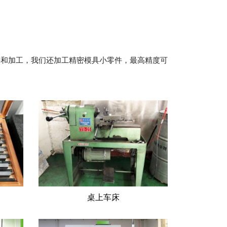
件和加工，我们还加工精密模具小零件，最高精度可
桌上车床