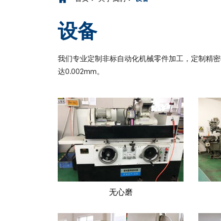
设备
我们专业定制非标自动化机械零件加工，定制精密
达0.002mm。
无心磨