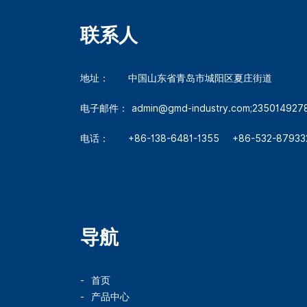
联系人
地址：
中国山东省青岛市城阳区夏庄街道
电子邮件：
admin@gmd-industry.com;23501492
电话：
+86-138-6481-1355
+86-532-87933
导航
首页
产品中心