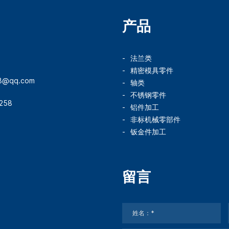
产品
法兰类
精密模具零件
78@qq.com
轴类
不锈钢零件
258
铝件加工
非标机械零部件
钣金件加工
留言