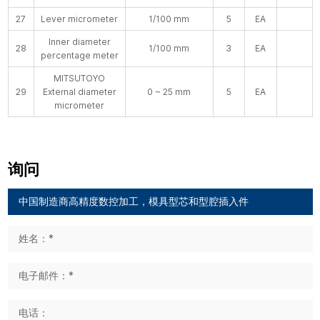
27
Lever micrometer
1/100 mm
5
EA
Inner diameter
28
1/100 mm
3
EA
percentage meter
MITSUTOYO
29
External diameter
0 ~ 25 mm
5
EA
micrometer
询问