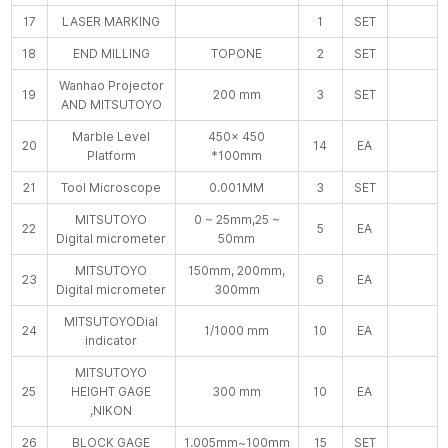
17
LASER MARKING
1
SET
18
END MILLING
TOPONE
2
SET
Wanhao Projector
19
200 mm
3
SET
AND MITSUTOYO
Marble Level
450× 450
20
14
EA
Platform
*100mm
21
Tool Microscope
0.001MM
3
SET
MITSUTOYO
0 ~ 25mm,25 ~
22
5
EA
Digital micrometer
50mm
MITSUTOYO
150mm, 200mm,
23
6
EA
Digital micrometer
300mm
MITSUTOYODial
24
1/1000 mm
10
EA
indicator
MITSUTOYO
25
HEIGHT GAGE
300 mm
10
EA
,NIKON
26
BLOCK GAGE
1.005mm~100mm
15
SET