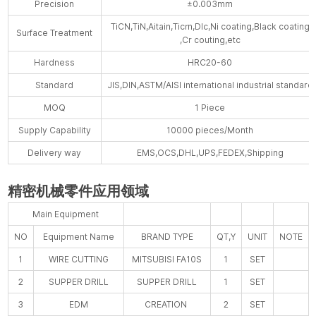
Precision
±0.003mm
TiCN,TiN,Aitain,Ticrn,Dlc,Ni coating,Black coating
Surface Treatment
,Cr couting,etc
Hardness
HRC20-60
Standard
JIS,DIN,ASTM/AISI international industrial standard
MOQ
1 Piece
Supply Capability
10000 pieces/Month
Delivery way
EMS,OCS,DHL,UPS,FEDEX,Shipping
精密机械零件应用领域
Main Equipment
NO
Equipment Name
BRAND TYPE
QT,Y
UNIT
NOTE
1
WIRE CUTTING
MITSUBISI FA10S
1
SET
2
SUPPER DRILL
SUPPER DRILL
1
SET
3
EDM
CREATION
2
SET