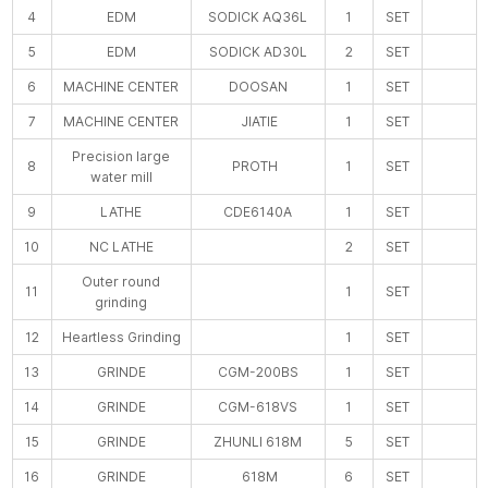
4
EDM
SODICK AQ36L
1
SET
5
EDM
SODICK AD30L
2
SET
6
MACHINE CENTER
DOOSAN
1
SET
7
MACHINE CENTER
JIATIE
1
SET
Precision large
8
PROTH
1
SET
water mill
9
LATHE
CDE6140A
1
SET
10
NC LATHE
2
SET
Outer round
11
1
SET
grinding
12
Heartless Grinding
1
SET
13
GRINDE
CGM-200BS
1
SET
14
GRINDE
CGM-618VS
1
SET
15
GRINDE
ZHUNLI 618M
5
SET
16
GRINDE
618M
6
SET