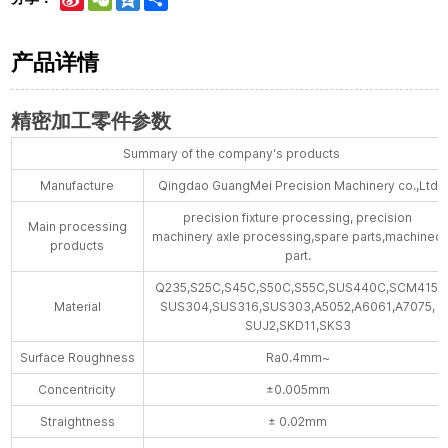
Weibo
产品详情
精密加工零件参数
Summary of the company's products
Manufacture
Qingdao GuangMei Precision Machinery co.,Ltd
precision fixture processing, precision
Main processing
machinery axle processing,spare parts,machined
products
part.
Q235,S25C,S45C,S50C,S55C,SUS440C,SCM415,
Material
SUS304,SUS316,SUS303,A5052,A6061,A7075,
SUJ2,SKD11,SKS3
Surface Roughness
Ra0.4mm~
Concentricity
±0.005mm
Straightness
± 0.02mm