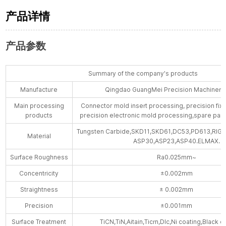
产品详情
产品参数
Summary of the company's products
Manufacture
Qingdao GuangMei Precision Machinery 
Main processing
Connector mold insert processing, precision fix
products
precision electronic mold processing,spare part
Tungsten Carbide,SKD11,SKD61,DC53,PD613,RIG
Material
ASP30,ASP23,ASP40.ELMAX.
Surface Roughness
Ra0.025mm~
Concentricity
±0.002mm
Straightness
± 0.002mm
Precision
±0.001mm
Surface Treatment
TiCN,TiN,Aitain,Ticrn,Dlc,Ni coating,Black c