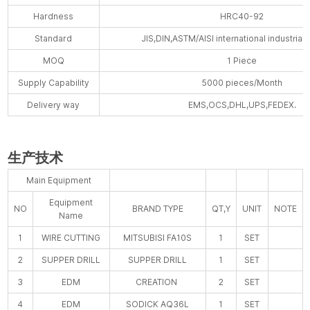
Hardness
HRC40-92
Standard
JIS,DIN,ASTM/AISI international industrial
MOQ
1 Piece
Supply Capability
5000 pieces/Month
Delivery way
EMS,OCS,DHL,UPS,FEDEX.
生产技术
Main Equipment
Equipment
NO
BRAND TYPE
QT,Y
UNIT
NOTE
Name
1
WIRE CUTTING
MITSUBISI FA10S
1
SET
2
SUPPER DRILL
SUPPER DRILL
1
SET
3
EDM
CREATION
2
SET
4
EDM
SODICK AQ36L
1
SET