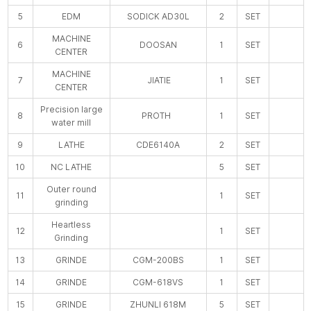
5
EDM
SODICK AD30L
2
SET
MACHINE
6
DOOSAN
1
SET
CENTER
MACHINE
7
JIATIE
1
SET
CENTER
Precision large
8
PROTH
1
SET
water mill
9
LATHE
CDE6140A
2
SET
10
NC LATHE
5
SET
Outer round
11
1
SET
grinding
Heartless
12
1
SET
Grinding
13
GRINDE
CGM-200BS
1
SET
14
GRINDE
CGM-618VS
1
SET
15
GRINDE
ZHUNLI 618M
5
SET