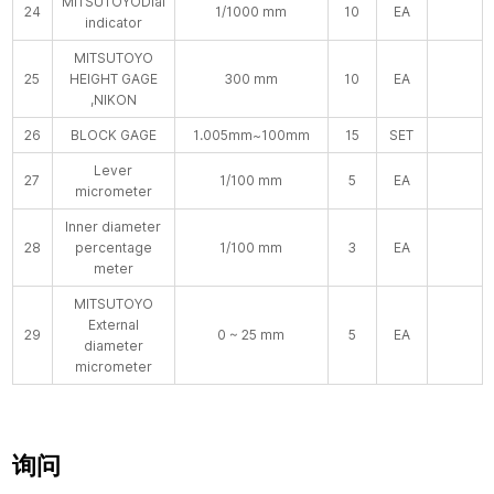
MITSUTOYODial
24
1/1000 mm
10
EA
indicator
MITSUTOYO
25
HEIGHT GAGE
300 mm
10
EA
,NIKON
26
BLOCK GAGE
1.005mm~100mm
15
SET
Lever
27
1/100 mm
5
EA
micrometer
Inner diameter
28
percentage
1/100 mm
3
EA
meter
MITSUTOYO
External
29
0 ~ 25 mm
5
EA
diameter
micrometer
询问