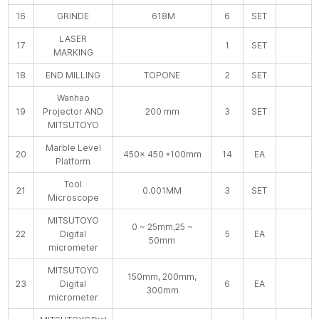
16
GRINDE
618M
6
SET
LASER
17
1
SET
MARKING
18
END MILLING
TOPONE
2
SET
Wanhao
19
Projector AND
200 mm
3
SET
MITSUTOYO
Marble Level
20
450× 450 *100mm
14
EA
Platform
Tool
21
0.001MM
3
SET
Microscope
MITSUTOYO
0 ~ 25mm,25 ~
22
Digital
5
EA
50mm
micrometer
MITSUTOYO
150mm, 200mm,
23
Digital
6
EA
300mm
micrometer