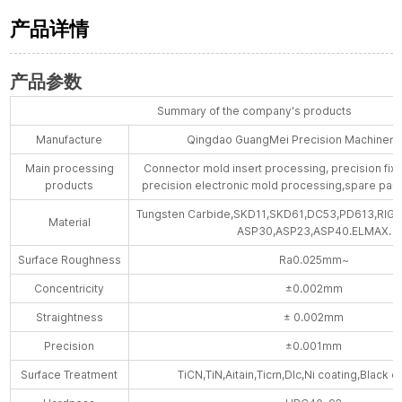
产品详情
产品参数
Summary of the company's products
Manufacture
Qingdao GuangMei Precision Machinery 
Main processing
Connector mold insert processing, precision fix
products
precision electronic mold processing,spare part
Tungsten Carbide,SKD11,SKD61,DC53,PD613,RIG
Material
ASP30,ASP23,ASP40.ELMAX.
Surface Roughness
Ra0.025mm~
Concentricity
±0.002mm
Straightness
± 0.002mm
Precision
±0.001mm
Surface Treatment
TiCN,TiN,Aitain,Ticrn,Dlc,Ni coating,Black c