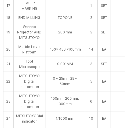
LASER
17
1
SET
MARKING
18
END MILLING
TOPONE
2
SET
Wanhao
19
Projector AND
200 mm
3
SET
MITSUTOYO
Marble Level
20
450× 450 *100mm
14
EA
Platform
Tool
21
0.001MM
3
SET
Microscope
MITSUTOYO
0 ~ 25mm,25 ~
22
Digital
5
EA
50mm
micrometer
MITSUTOYO
150mm, 200mm,
23
Digital
6
EA
300mm
micrometer
MITSUTOYODial
24
1/1000 mm
10
EA
indicator