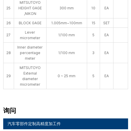
MITSUTOYO
25
HEIGHT GAGE
300 mm
10
EA
,NIKON
26
BLOCK GAGE
1.005mm~100mm
15
SET
Lever
27
1/100 mm
5
EA
micrometer
Inner diameter
28
percentage
1/100 mm
3
EA
meter
MITSUTOYO
External
29
0 ~ 25 mm
5
EA
diameter
micrometer
询问