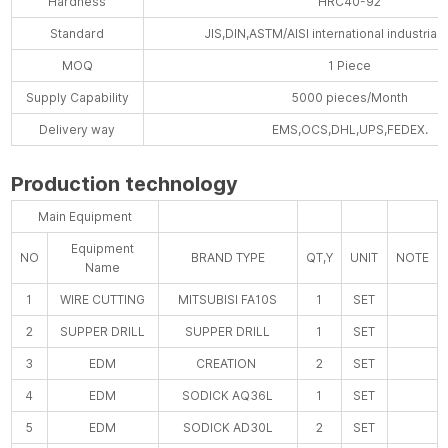
Hardness
HRC40-92
Standard
JIS,DIN,ASTM/AISI international industrial
MOQ
1 Piece
Supply Capability
5000 pieces/Month
Delivery way
EMS,OCS,DHL,UPS,FEDEX.
Production technology
Main Equipment
Equipment
NO
BRAND TYPE
QT,Y
UNIT
NOTE
Name
1
WIRE CUTTING
MITSUBISI FA10S
1
SET
2
SUPPER DRILL
SUPPER DRILL
1
SET
3
EDM
CREATION
2
SET
4
EDM
SODICK AQ36L
1
SET
5
EDM
SODICK AD30L
2
SET