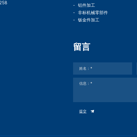
258
铝件加工
非标机械零部件
钣金件加工
留言
提交