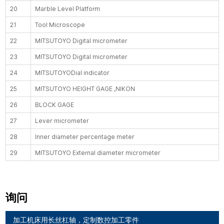
20
Marble Level Platform
21
Tool Microscope
22
MITSUTOYO Digital micrometer
23
MITSUTOYO Digital micrometer
24
MITSUTOYODial indicator
25
MITSUTOYO HEIGHT GAGE ,NIKON
26
BLOCK GAGE
27
Lever micrometer
28
Inner diameter percentage meter
29
MITSUTOYO External diameter micrometer
询问