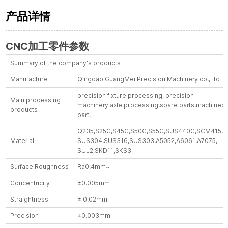
产品详情
CNC加工零件参数
Summary of the company's products
Manufacture
Qingdao GuangMei Precision Machinery co.,Ltd
precision fixture processing, precision
Main processing
machinery axle processing,spare parts,machined
products
part.
Q235,S25C,S45C,S50C,S55C,SUS440C,SCM415,
Material
SUS304,SUS316,SUS303,A5052,A6061,A7075,
SUJ2,SKD11,SKS3
Surface Roughness
Ra0.4mm~
Concentricity
±0.005mm
Straightness
± 0.02mm
Precision
±0.003mm