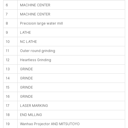
6
MACHINE CENTER
7
MACHINE CENTER
8
Precision large water mill
9
LATHE
10
NC LATHE
11
Outer round grinding
12
Heartless Grinding
13
GRINDE
14
GRINDE
15
GRINDE
16
GRINDE
17
LASER MARKING
18
END MILLING
19
Wanhao Projector AND MITSUTOYO