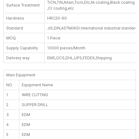
TiCN,TiN,Aitain,Ticrn,Dlc,Ni coating,Black coating
Surface Treatment
,Cr couting,etc
Hardness
HRC20-60
Standard
JIS,DIN,ASTM/AISI international industrial standard
MOQ
1 Piece
Supply Capability
10000 pieces/Month
Delivery way
EMS,OCS,DHL,UPS,FEDEX,Shipping
Main Equipment
NO
Equipment Name
1
WIRE CUTTING
2
SUPPER DRILL
3
EDM
4
EDM
5
EDM