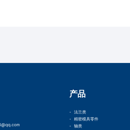
产品
法兰类
精密模具零件
78@qq.com
轴类