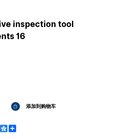
ve inspection tool
nts 16
添加到购物车
WeChat
Qzone
Share
bo