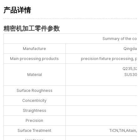
产品详情
精密机加工零件参数
Summary of the com
Manufacture
Qingdao 
Main processing products
precision fixture processing, p
Q235,S2
Material
SUS304,
Surface Roughness
Concentricity
Straightness
Precision
Surface Treatment
TiCN,TiN,Aitain,T