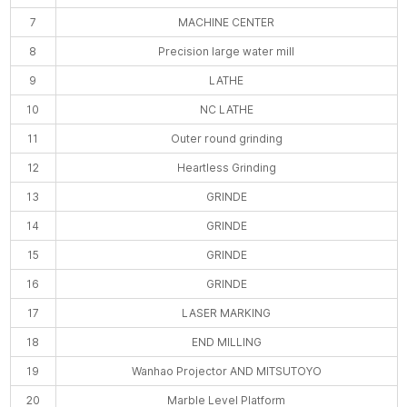
7
MACHINE CENTER
8
Precision large water mill
9
LATHE
10
NC LATHE
11
Outer round grinding
12
Heartless Grinding
13
GRINDE
14
GRINDE
15
GRINDE
16
GRINDE
17
LASER MARKING
18
END MILLING
19
Wanhao Projector AND MITSUTOYO
20
Marble Level Platform