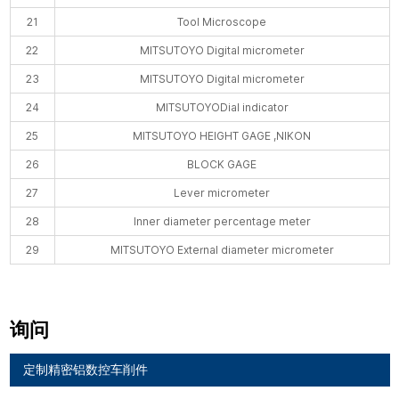
21
Tool Microscope
22
MITSUTOYO Digital micrometer
23
MITSUTOYO Digital micrometer
24
MITSUTOYODial indicator
25
MITSUTOYO HEIGHT GAGE ,NIKON
26
BLOCK GAGE
27
Lever micrometer
28
Inner diameter percentage meter
29
MITSUTOYO External diameter micrometer
询问