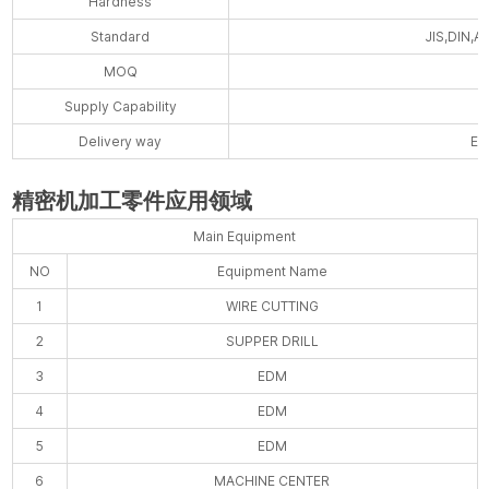
Hardness
Standard
JIS,DIN,AS
MOQ
Supply Capability
Delivery way
EM
精密机加工零件应用领域
Main Equipment
NO
Equipment Name
1
WIRE CUTTING
2
SUPPER DRILL
3
EDM
4
EDM
5
EDM
6
MACHINE CENTER