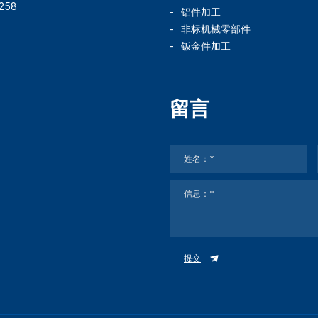
258
铝件加工
非标机械零部件
钣金件加工
留言
提交