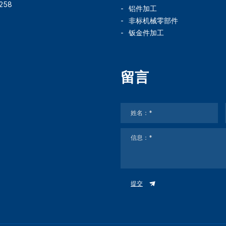
258
铝件加工
非标机械零部件
钣金件加工
留言
提交