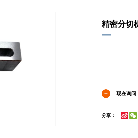
精密分切机
现在询问
Sina
分享：
Wei