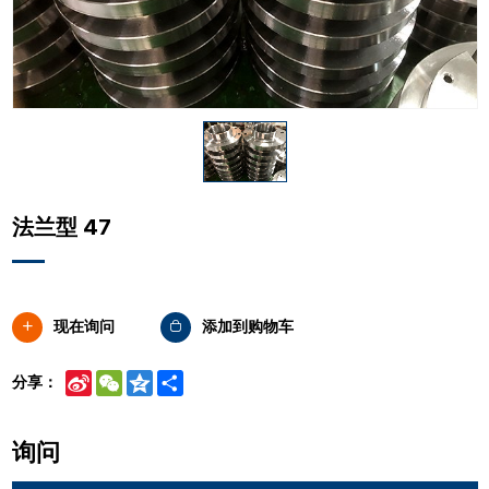
法兰型 47
现在询问
添加到购物车
Sina
WeChat
Qzone
Share
分享：
Weibo
询问